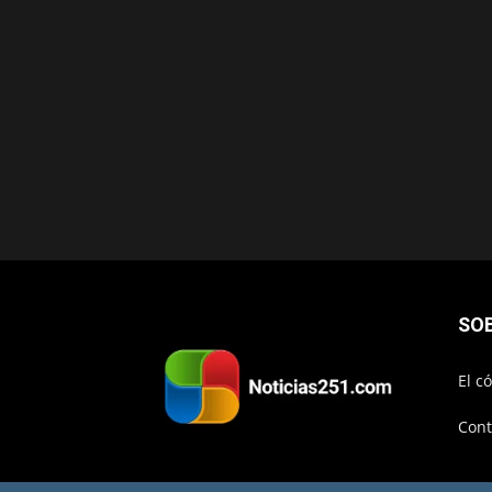
SO
El c
Cont