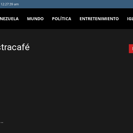
- 12:27:39 am
ENEZUELA
MUNDO
POLÍTICA
ENTRETENIMIENTO
IG
tracafé
..