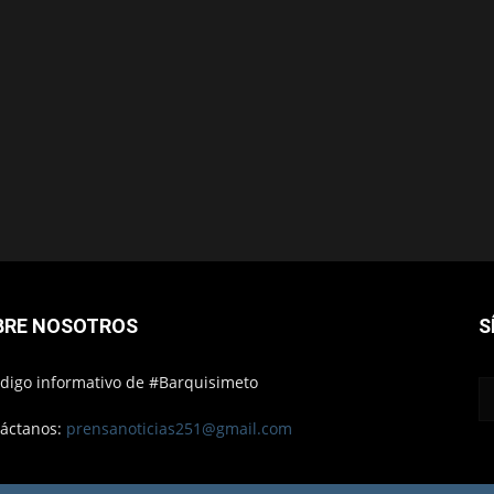
BRE NOSOTROS
S
ódigo informativo de #Barquisimeto
áctanos:
prensanoticias251@gmail.com