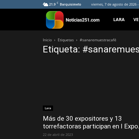
C
21.9
viernes, 7 de agosto de 2026 
Barquisimeto
Noticias251
LARA
V
Inicio
Etiquetas
#sanaremuestracafé
Etiqueta: #sanaremues
Lara
Más de 30 expositores y 13
torrefactoras participan en I Expo.
22 de abril de 2023