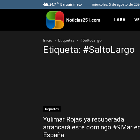
C
24.7
miércoles, 5 de agosto de 202
Barquisimeto
Noticias251
LARA
V
Inicio
Etiquetas
#SaltoLargo
Etiqueta: #SaltoLargo
Deportes
Yulimar Rojas ya recuperada
arrancará este domingo #9Mar e
España