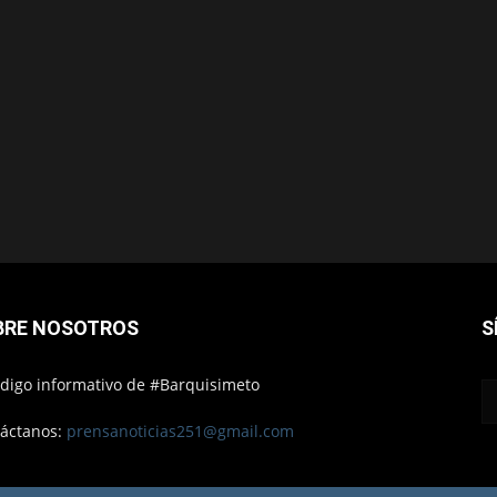
BRE NOSOTROS
S
ódigo informativo de #Barquisimeto
áctanos:
prensanoticias251@gmail.com