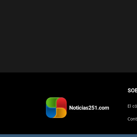
SO
El c
Cont