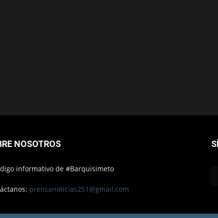
BRE NOSOTROS
S
ódigo informativo de #Barquisimeto
áctanos:
prensanoticias251@gmail.com