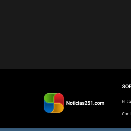
SO
El c
Cont