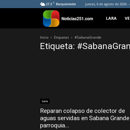
C
27.3
jueves, 6 de agosto de 2026 -
Barquisimeto
Noticias251
LARA
V
Inicio
Etiquetas
#SabanaGrande
Etiqueta: #SabanaGra
Lara
Reparan colapso de colector de
aguas servidas en Sabana Grande
parroquia...