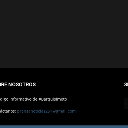
BRE NOSOTROS
S
ódigo informativo de #Barquisimeto
áctanos:
prensanoticias251@gmail.com