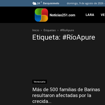
C
24
domingo, 9 de agosto de 2026 -
Barquisimeto
Noticias251
LARA
V
Inicio
Etiquetas
#RíoApure
Etiqueta: #RíoApure
Venezuela
Más de 500 familias de Barinas
resultaron afectadas por la
crecida...