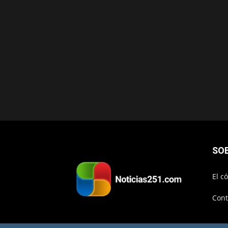
SO
El c
Cont