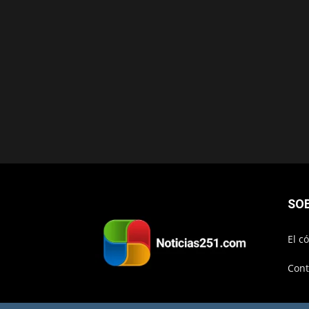
SO
El c
Cont