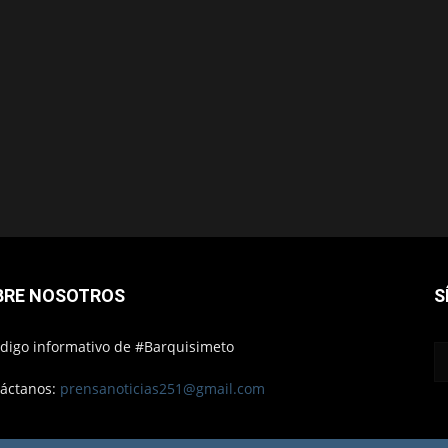
BRE NOSOTROS
S
ódigo informativo de #Barquisimeto
áctanos:
prensanoticias251@gmail.com