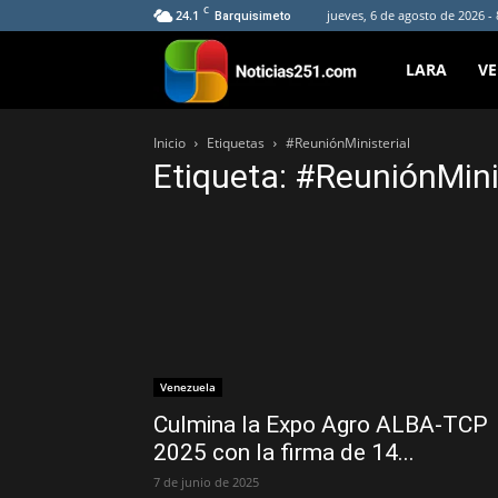
C
24.1
jueves, 6 de agosto de 2026 -
Barquisimeto
Noticias251
LARA
V
Inicio
Etiquetas
#ReuniónMinisterial
Etiqueta: #ReuniónMini
Venezuela
Culmina la Expo Agro ALBA-TCP
2025 con la firma de 14...
7 de junio de 2025