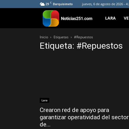
C
29
jueves, 6 de agosto de 2026 - 4
Barquisimeto
Noticias251
LARA
V
Inicio
Etiquetas
#Repuestos
Etiqueta: #Repuestos
Lara
Crearon red de apoyo para
garantizar operatividad del sector
de...