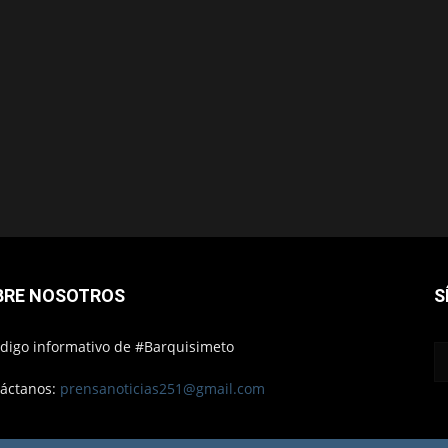
BRE NOSOTROS
S
ódigo informativo de #Barquisimeto
áctanos:
prensanoticias251@gmail.com