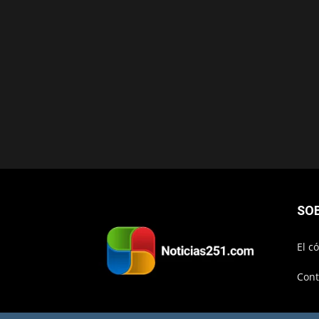
SO
El c
Cont