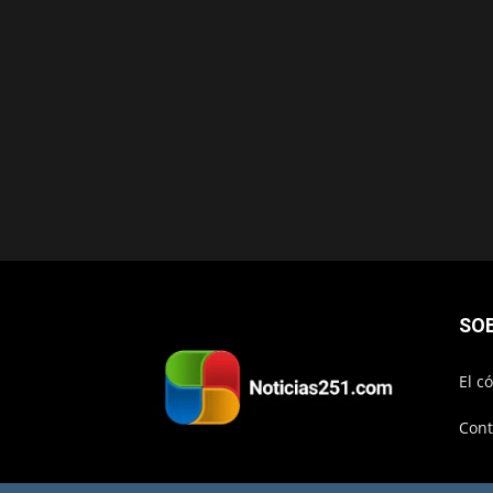
SO
El c
Cont