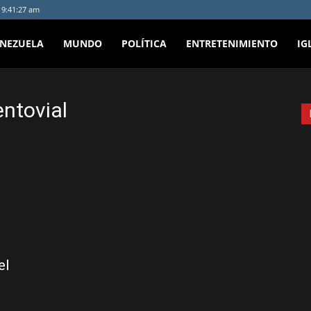
- 9:41:27 am
ENEZUELA
MUNDO
POLÍTICA
ENTRETENIMIENTO
IG
ntovial
el