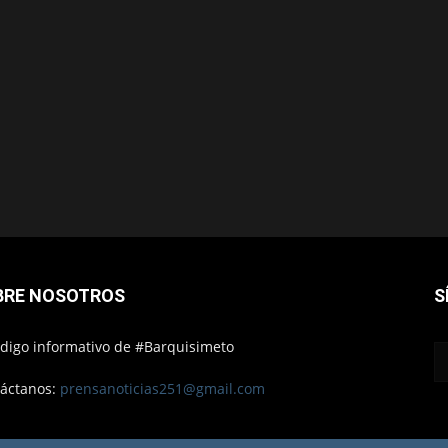
BRE NOSOTROS
S
ódigo informativo de #Barquisimeto
áctanos:
prensanoticias251@gmail.com