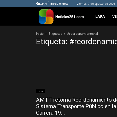
C
24.4
viernes, 7 de agosto de 2026 
Barquisimeto
Noticias251
LARA
V
Inicio
Etiquetas
#reordenamientovial
Etiqueta: #reordenamie
Lara
AMTT retoma Reordenamiento d
Sistema Transporte Público en la
Carrera 19...