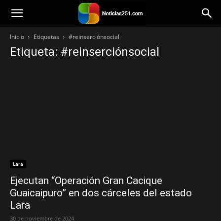
Noticias251
Inicio
Etiquetas
#reinserciónsocial
Etiqueta: #reinserciónsocial
Lara
Ejecutan “Operación Gran Cacique
Guaicaipuro” en dos cárceles del estado
Lara
30 de noviembre de 2024