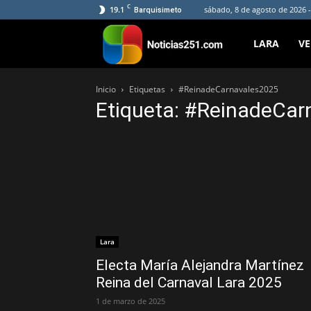
C
19.1
sábado, 8 de agosto de 2026 -
Barquisimeto
Noticias251
LARA
V
Inicio
Etiquetas
#ReinadeCarnavales2025
Etiqueta: #ReinadeCa
Lara
Electa María Alejandra Martínez
Reina del Carnaval Lara 2025
1 de marzo de 2025