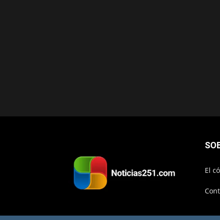
SO
El c
Cont