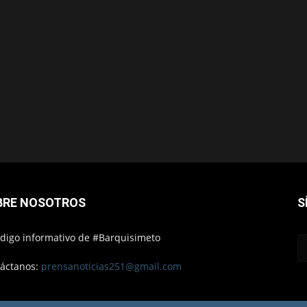
BRE NOSOTROS
S
ódigo informativo de #Barquisimeto
áctanos:
prensanoticias251@gmail.com