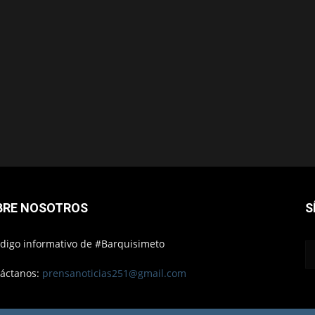
BRE NOSOTROS
S
ódigo informativo de #Barquisimeto
áctanos:
prensanoticias251@gmail.com