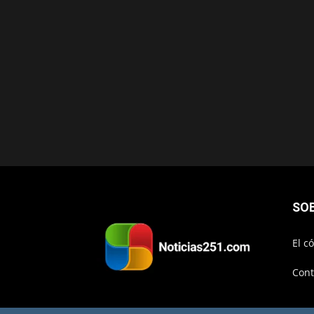
SO
El c
Cont