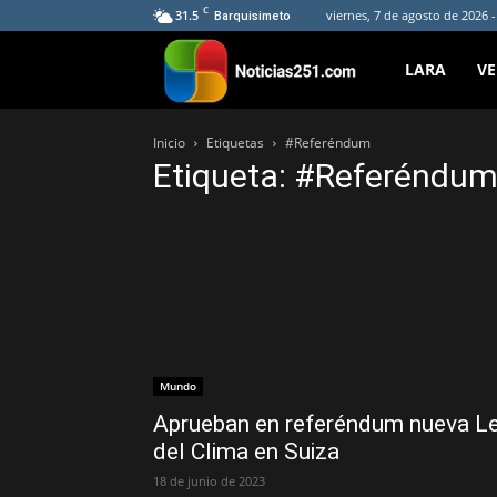
C
31.5
viernes, 7 de agosto de 2026 
Barquisimeto
Noticias251
LARA
V
Inicio
Etiquetas
#Referéndum
Etiqueta: #Referéndu
Mundo
Aprueban en referéndum nueva L
del Clima en Suiza
18 de junio de 2023