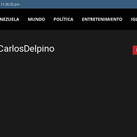
- 11:26:32 pm
ENEZUELA
MUNDO
POLÍTICA
ENTRETENIMIENTO
IG
CarlosDelpino