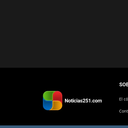
SO
El c
Cont