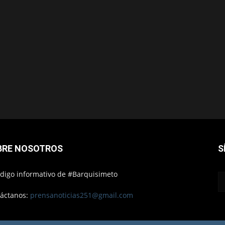
BRE NOSOTROS
S
ódigo informativo de #Barquisimeto
áctanos:
prensanoticias251@gmail.com