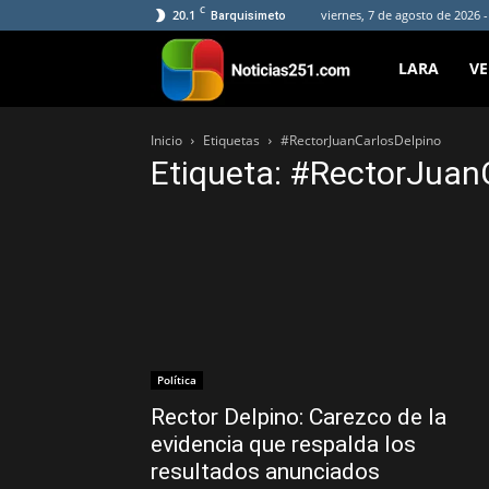
C
20.1
viernes, 7 de agosto de 2026 
Barquisimeto
Noticias251
LARA
V
Inicio
Etiquetas
#RectorJuanCarlosDelpino
Etiqueta: #RectorJuan
Política
Rector Delpino: Carezco de la
evidencia que respalda los
resultados anunciados