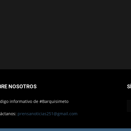
BRE NOSOTROS
S
ódigo informativo de #Barquisimeto
áctanos:
prensanoticias251@gmail.com