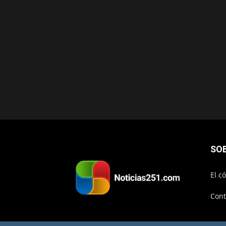
SO
El c
Cont