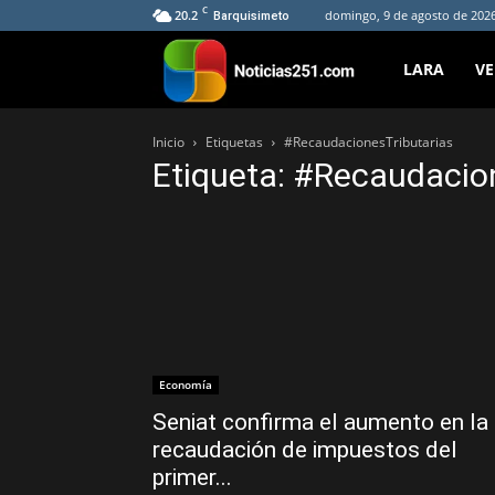
C
20.2
domingo, 9 de agosto de 2026
Barquisimeto
Noticias251
LARA
V
Inicio
Etiquetas
#RecaudacionesTributarias
Etiqueta: #Recaudacio
Economía
Seniat confirma el aumento en la
recaudación de impuestos del
primer...