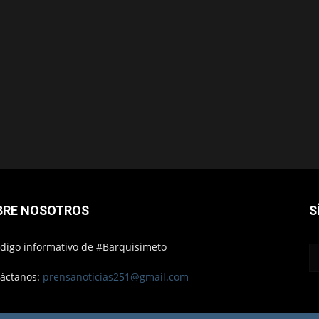
BRE NOSOTROS
S
ódigo informativo de #Barquisimeto
áctanos:
prensanoticias251@gmail.com