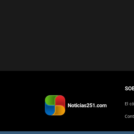
SO
El c
Cont