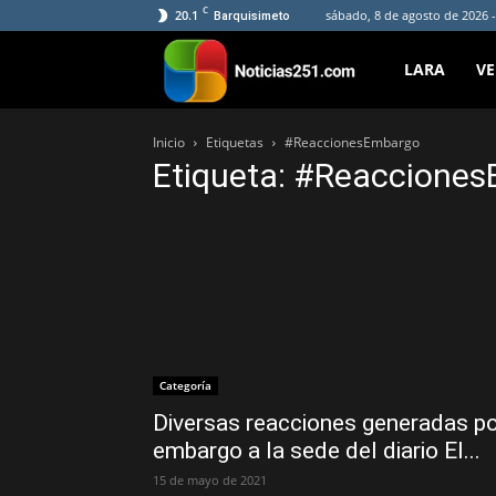
C
20.1
sábado, 8 de agosto de 2026 -
Barquisimeto
Noticias251
LARA
V
Inicio
Etiquetas
#ReaccionesEmbargo
Etiqueta: #Reaccione
Categoría
Diversas reacciones generadas p
embargo a la sede del diario El...
15 de mayo de 2021