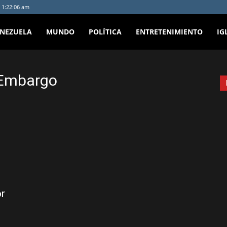
 1:22:06 am
ENEZUELA
MUNDO
POLÍTICA
ENTRETENIMIENTO
IG
sEmbargo
or