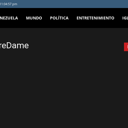
 11:04:57 pm
ENEZUELA
MUNDO
POLÍTICA
ENTRETENIMIENTO
IG
treDame