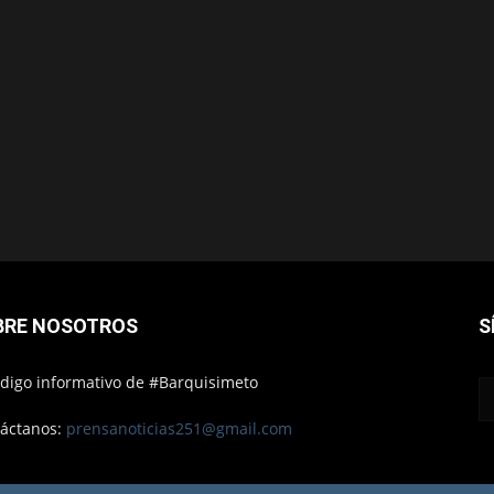
BRE NOSOTROS
S
ódigo informativo de #Barquisimeto
áctanos:
prensanoticias251@gmail.com