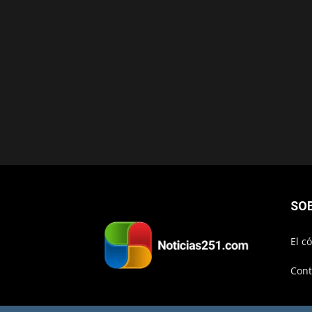
SO
El c
Cont