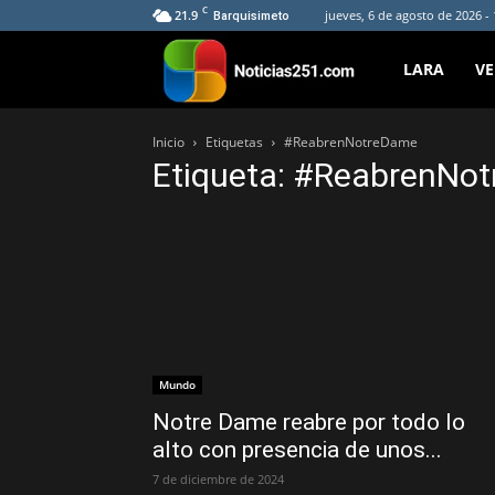
C
21.9
jueves, 6 de agosto de 2026 -
Barquisimeto
Noticias251
LARA
V
Inicio
Etiquetas
#ReabrenNotreDame
Etiqueta: #ReabrenNo
Mundo
Notre Dame reabre por todo lo
alto con presencia de unos...
7 de diciembre de 2024