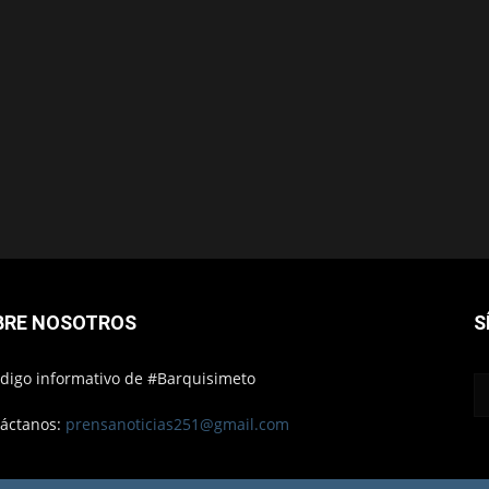
BRE NOSOTROS
S
ódigo informativo de #Barquisimeto
áctanos:
prensanoticias251@gmail.com