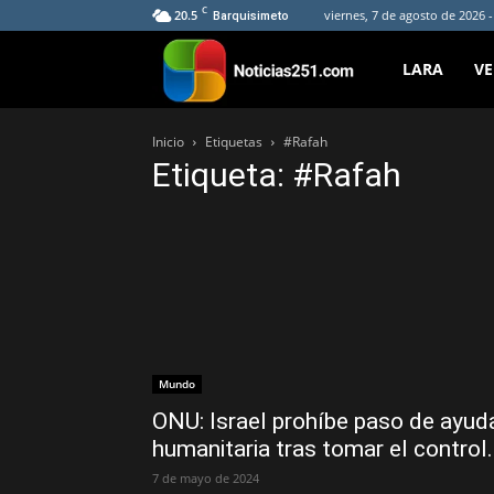
C
20.5
viernes, 7 de agosto de 2026 
Barquisimeto
Noticias251
LARA
V
Inicio
Etiquetas
#Rafah
Etiqueta: #Rafah
Mundo
ONU: Israel prohíbe paso de ayud
humanitaria tras tomar el control.
7 de mayo de 2024