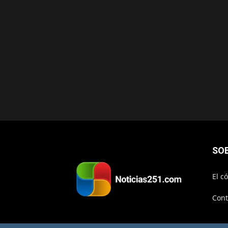
SO
El c
Cont