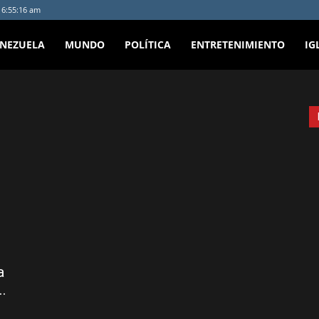
- 6:55:16 am
ENEZUELA
MUNDO
POLÍTICA
ENTRETENIMIENTO
IG
a
..