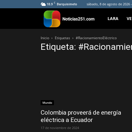
C
18.9
sábado, 8 de agosto de 2026 -
Barquisimeto
Noticias251
LARA
V
Inicio
Etiquetas
#RacionamientoEléctrico
Etiqueta: #Racionamie
Mundo
Colombia proveerá de energía
eléctrica a Ecuador
17 de noviembre de 2024