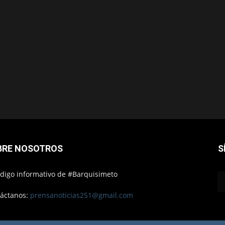
BRE NOSOTROS
S
ódigo informativo de #Barquisimeto
áctanos:
prensanoticias251@gmail.com