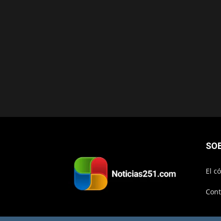
SO
El c
Cont