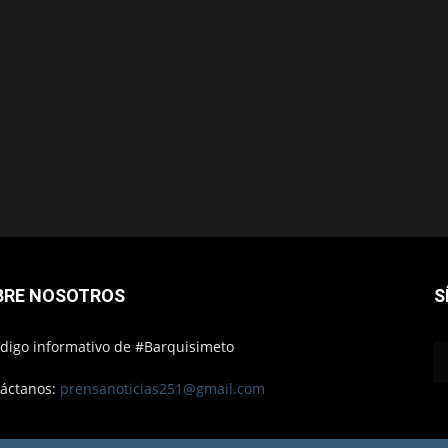
BRE NOSOTROS
S
ódigo informativo de #Barquisimeto
áctanos:
prensanoticias251@gmail.com