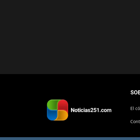
SO
El c
Cont