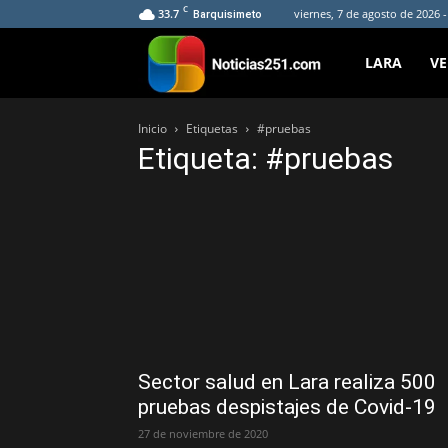
C
33.7
viernes, 7 de agosto de 2026 
Barquisimeto
Noticias251
LARA
V
Inicio
Etiquetas
#pruebas
Etiqueta: #pruebas
Sector salud en Lara realiza 500
pruebas despistajes de Covid-19
27 de noviembre de 2020