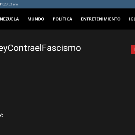
 11:28:33 am
ENEZUELA
MUNDO
POLÍTICA
ENTRETENIMIENTO
IG
leyContraelFascismo
tó