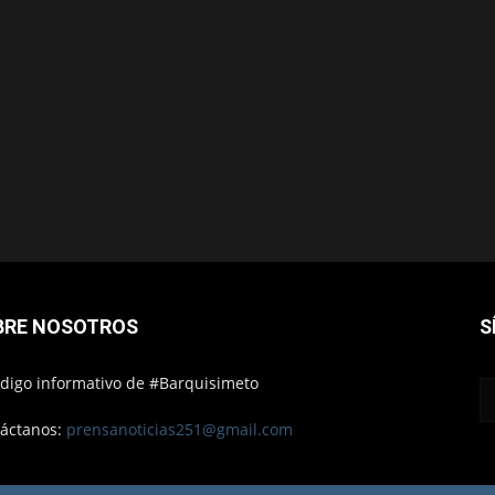
BRE NOSOTROS
S
ódigo informativo de #Barquisimeto
áctanos:
prensanoticias251@gmail.com