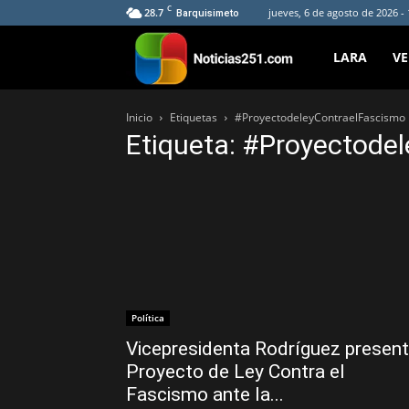
C
28.7
jueves, 6 de agosto de 2026 -
Barquisimeto
Noticias251
LARA
V
Inicio
Etiquetas
#ProyectodeleyContraelFascismo
Etiqueta: #Proyectode
Política
Vicepresidenta Rodríguez presen
Proyecto de Ley Contra el
Fascismo ante la...