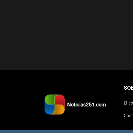
SO
El c
Cont