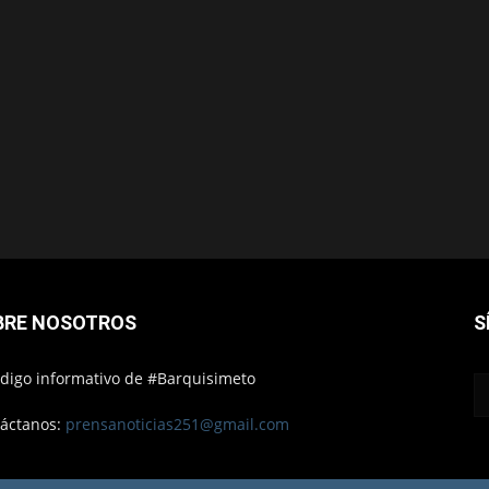
BRE NOSOTROS
S
ódigo informativo de #Barquisimeto
áctanos:
prensanoticias251@gmail.com