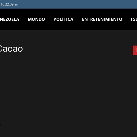
- 10:22:39 am
ENEZUELA
MUNDO
POLÍTICA
ENTRETENIMIENTO
IG
nCacao
o