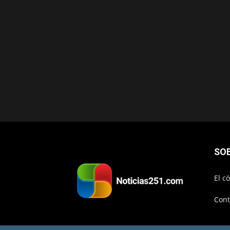
SO
El c
Cont