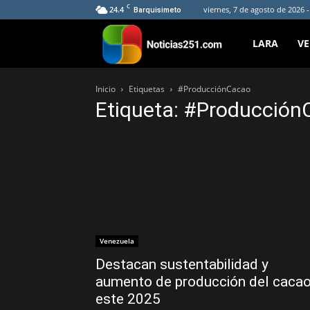
C
24.4
viernes, 7 de agosto de 2026 
Barquisimeto
Noticias251
LARA
V
Inicio
Etiquetas
#ProducciónCacao
Etiqueta: #Producció
Venezuela
Destacan sustentabilidad y
aumento de producción del caca
este 2025