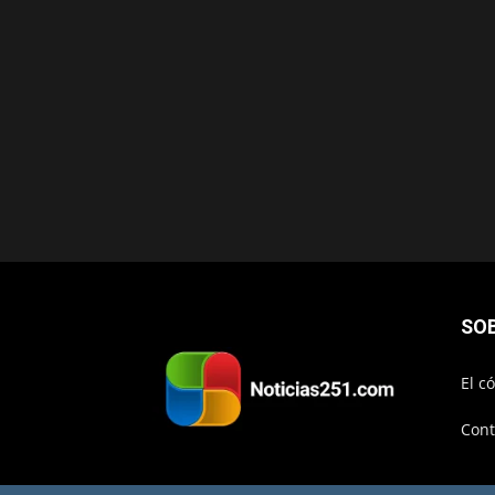
SO
El c
Cont