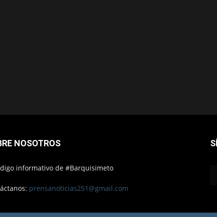
BRE NOSOTROS
S
ódigo informativo de #Barquisimeto
áctanos:
prensanoticias251@gmail.com