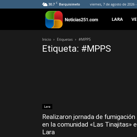
C
30.7
viernes, 7 de agosto de 2026 
Barquisimeto
Noticias251
LARA
V
Inicio
Etiquetas
#MPPS
Etiqueta: #MPPS
Lara
Realizaron jornada de fumigación
en la comunidad «Las Tinajitas» 
Lara