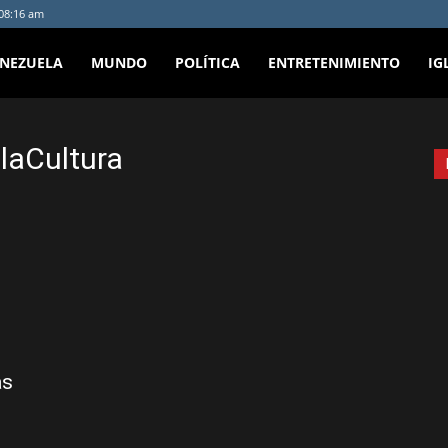
:08:16 am
ENEZUELA
MUNDO
POLÍTICA
ENTRETENIMIENTO
IG
elaCultura
as