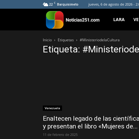
C
22
jueves, 6 de agosto de 2026 - 2
Barquisimeto
Noticias251
LARA
V
Inicio
Etiquetas
#MinisteriodelaCultura
Etiqueta: #Ministeriod
Venezuela
Enaltecen legado de las científic
y presentan el libro «Mujeres de...
11 de febrero de 2025