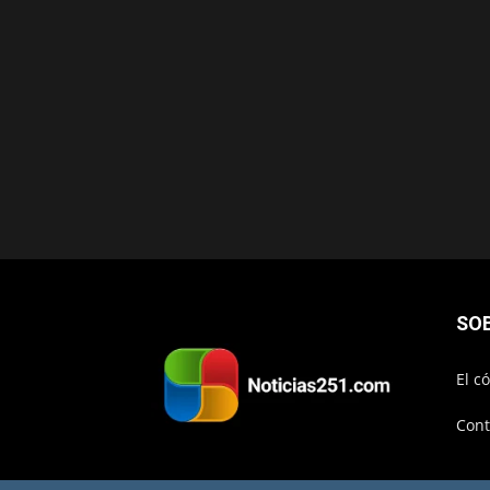
SO
El c
Cont