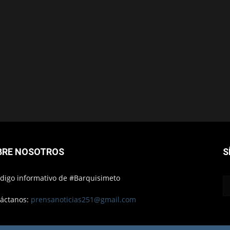
BRE NOSOTROS
S
ódigo informativo de #Barquisimeto
áctanos:
prensanoticias251@gmail.com