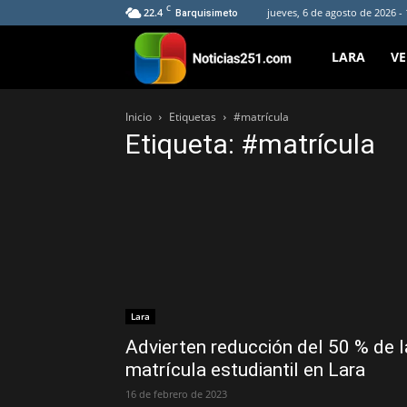
C
22.4
jueves, 6 de agosto de 2026 -
Barquisimeto
Noticias251
LARA
V
Inicio
Etiquetas
#matrícula
Etiqueta: #matrícula
Lara
Advierten reducción del 50 % de l
matrícula estudiantil en Lara
16 de febrero de 2023