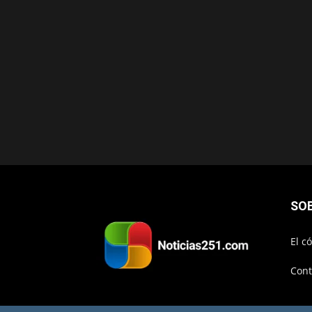
SO
El c
Cont