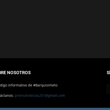
BRE NOSOTROS
S
ódigo informativo de #Barquisimeto
áctanos:
prensanoticias251@gmail.com