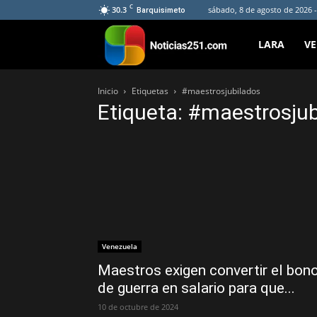
C
30.3
sábado, 8 de agosto de 2026 
Barquisimeto
Noticias251
LARA
V
Inicio
Etiquetas
#maestrosjubilados
Etiqueta: #maestrosju
Venezuela
Maestros exigen convertir el bon
de guerra en salario para que...
10 de octubre de 2024