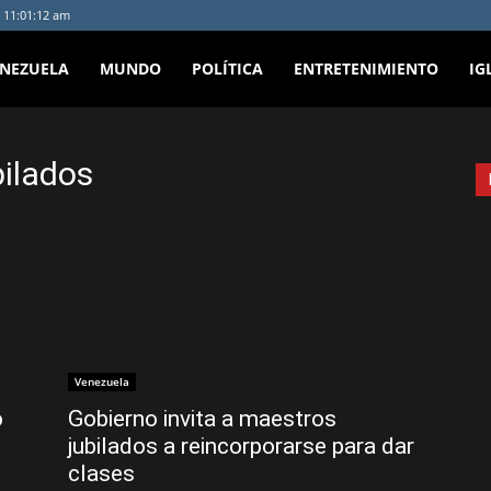
- 11:01:12 am
ENEZUELA
MUNDO
POLÍTICA
ENTRETENIMIENTO
IG
bilados
Venezuela
o
Gobierno invita a maestros
jubilados a reincorporarse para dar
clases