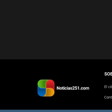
SO
El c
Cont