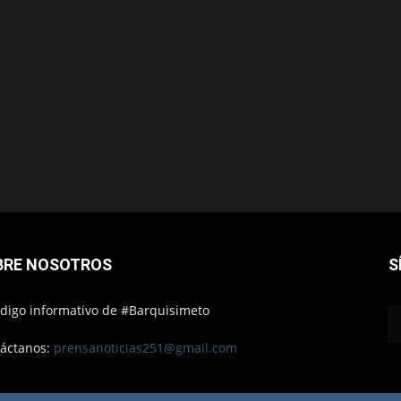
BRE NOSOTROS
S
ódigo informativo de #Barquisimeto
áctanos:
prensanoticias251@gmail.com