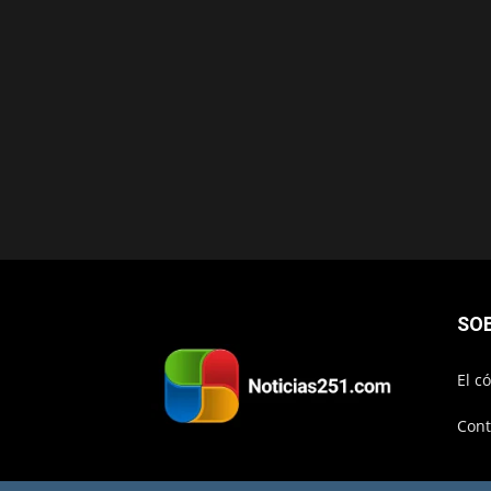
SO
El c
Cont