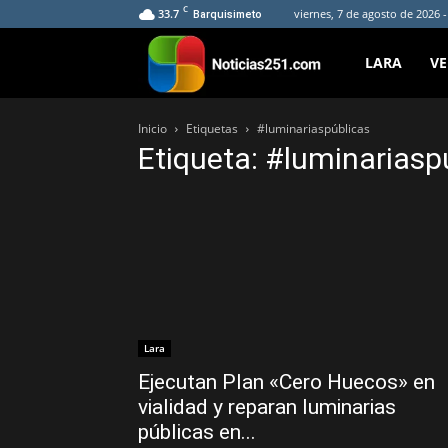
C
33.7
viernes, 7 de agosto de 2026 
Barquisimeto
Noticias251
LARA
V
Inicio
Etiquetas
#luminariaspúblicas
Etiqueta: #luminariasp
Lara
Ejecutan Plan «Cero Huecos» en
vialidad y reparan luminarias
públicas en...