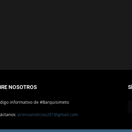
BRE NOSOTROS
S
ódigo informativo de #Barquisimeto
áctanos:
prensanoticias251@gmail.com