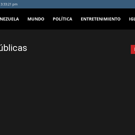
- 3:33:21 pm
ENEZUELA
MUNDO
POLÍTICA
ENTRETENIMIENTO
IG
úblicas