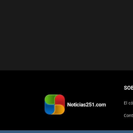
SO
El c
Cont