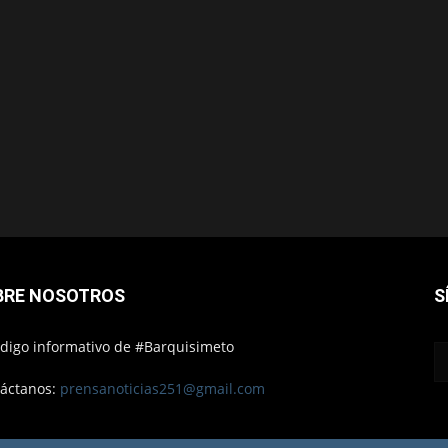
BRE NOSOTROS
S
ódigo informativo de #Barquisimeto
áctanos:
prensanoticias251@gmail.com