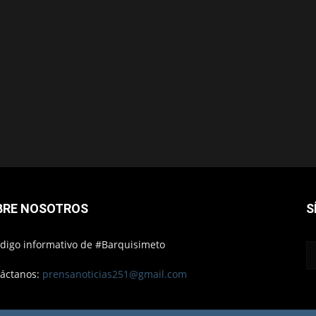
BRE NOSOTROS
S
ódigo informativo de #Barquisimeto
áctanos:
prensanoticias251@gmail.com