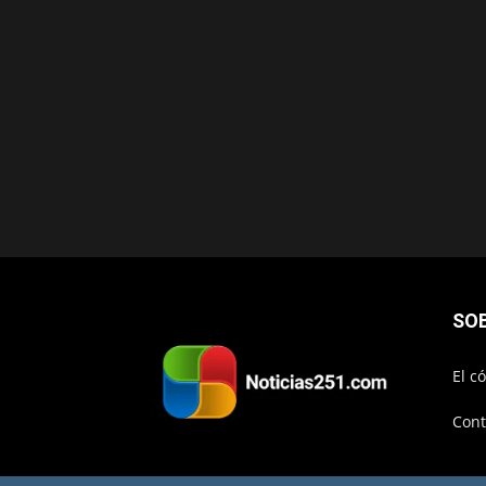
SO
El c
Cont