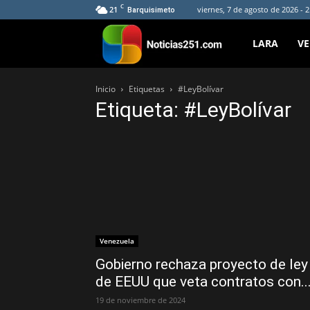
C
21
viernes, 7 de agosto de 2026 - 
Barquisimeto
Noticias251
LARA
V
Inicio
Etiquetas
#LeyBolívar
Etiqueta: #LeyBolívar
Venezuela
Gobierno rechaza proyecto de ley
de EEUU que veta contratos con..
19 de noviembre de 2024