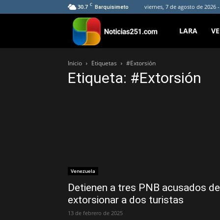
C
30.7
viernes, 7 de agosto de 2026 
Barquisimeto
Noticias251
LARA
V
Inicio
Etiquetas
#Extorsión
Etiqueta: #Extorsión
Venezuela
Detienen a tres PNB acusados de
extorsionar a dos turistas
13 de febrero de 2025