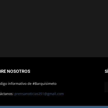
BRE NOSOTROS
S
ódigo informativo de #Barquisimeto
áctanos:
prensanoticias251@gmail.com