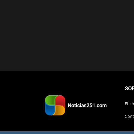
SO
El c
Cont