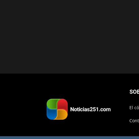
SO
El c
Cont