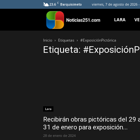
C
23.6
viernes, 7 de agosto de 2026 
Barquisimeto
Noticias251
LARA
V
Inicio
Etiquetas
#ExposiciónPictórica
Etiqueta: #ExposiciónP
Lara
Recibirán obras pictóricas del 29 
31 de enero para exposición...
28 de enero de 2024