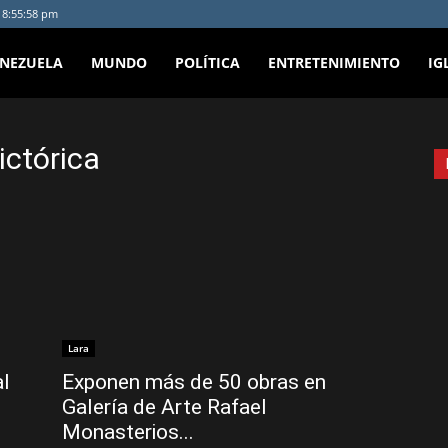
- 8:55:58 pm
ENEZUELA
MUNDO
POLÍTICA
ENTRETENIMIENTO
IG
ictórica
Lara
al
Exponen más de 50 obras en
Galería de Arte Rafael
Monasterios...