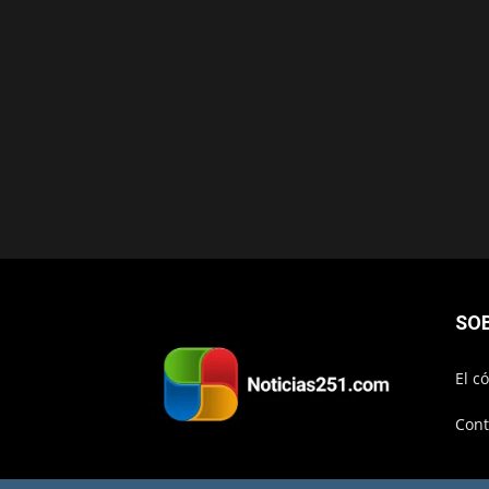
SO
El c
Cont