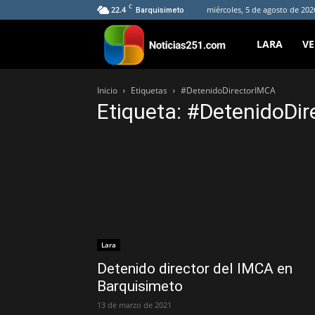
C
22.4
miércoles, 5 de agosto de 202
Barquisimeto
Noticias251
LARA
V
Inicio
Etiquetas
#DetenidoDirectorIMCA
Etiqueta: #DetenidoDi
Lara
Detenido director del IMCA en
Barquisimeto
13 de marzo de 2021