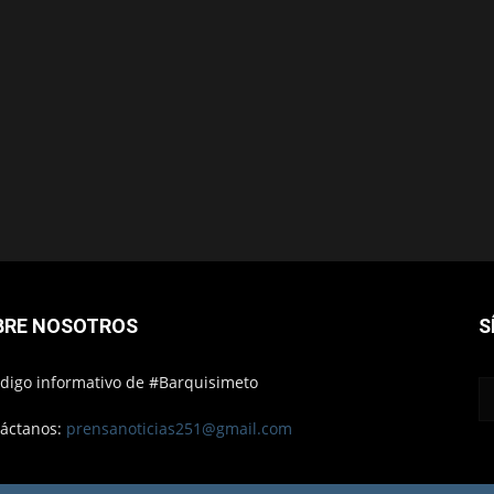
BRE NOSOTROS
S
ódigo informativo de #Barquisimeto
áctanos:
prensanoticias251@gmail.com