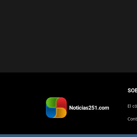
SO
El c
Cont