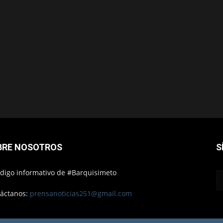
BRE NOSOTROS
S
ódigo informativo de #Barquisimeto
áctanos:
prensanoticias251@gmail.com