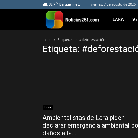
C
33.7
viernes, 7 de agosto de 2026 
Barquisimeto
Noticias251
LARA
V
Inicio
Etiquetas
#deforestación
Etiqueta: #deforestaci
Lara
Ambientalistas de Lara piden
declarar emergencia ambiental po
daños a la...