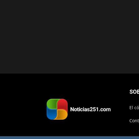
SO
El c
Cont