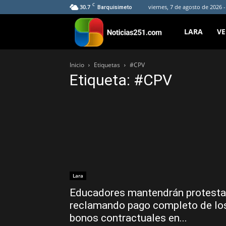
C
30.7
viernes, 7 de agosto de 2026 
Barquisimeto
Noticias251
LARA
V
Inicio
Etiquetas
#CPV
Etiqueta: #CPV
Lara
Educadores mantendrán protest
reclamando pago completo de lo
bonos contractuales en...