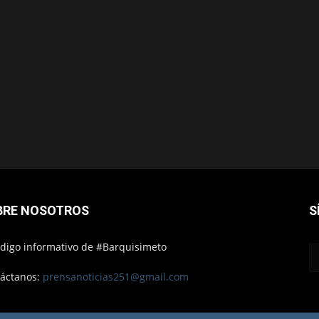
BRE NOSOTROS
S
ódigo informativo de #Barquisimeto
áctanos:
prensanoticias251@gmail.com