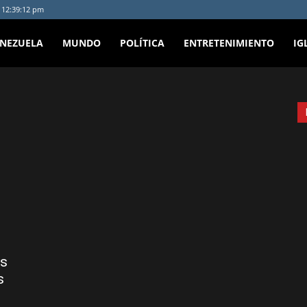
- 12:39:12 pm
ENEZUELA
MUNDO
POLÍTICA
ENTRETENIMIENTO
IG
as
s