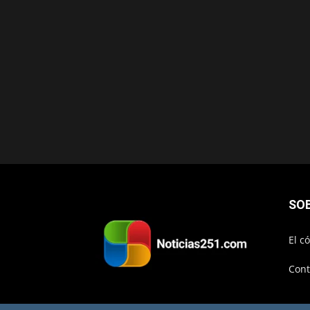
SO
El c
Cont