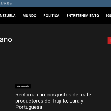
- 5:49:53 am
ENEZUELA
MUNDO
POLÍTICA
ENTRETENIMIENTO
IG
lano
Venezuela
Reclaman precios justos del café
productores de Trujillo, Lara y
Portuguesa