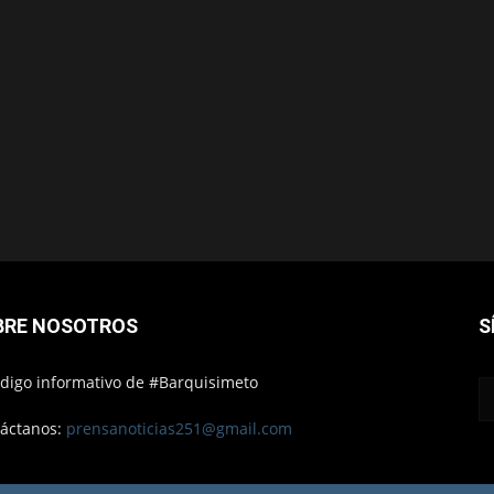
BRE NOSOTROS
S
ódigo informativo de #Barquisimeto
áctanos:
prensanoticias251@gmail.com