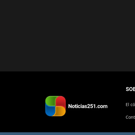
SO
El c
Cont