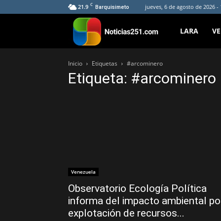
C
21.9
jueves, 6 de agosto de 2026 -
Barquisimeto
Noticias251
LARA
V
Inicio
Etiquetas
#arcominero
Etiqueta: #arcominero
Venezuela
Observatorio Ecología Política
informa del impacto ambiental po
explotación de recursos...