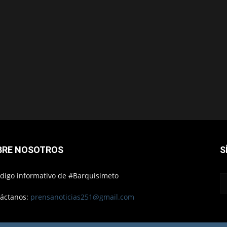
BRE NOSOTROS
S
ódigo informativo de #Barquisimeto
áctanos:
prensanoticias251@gmail.com