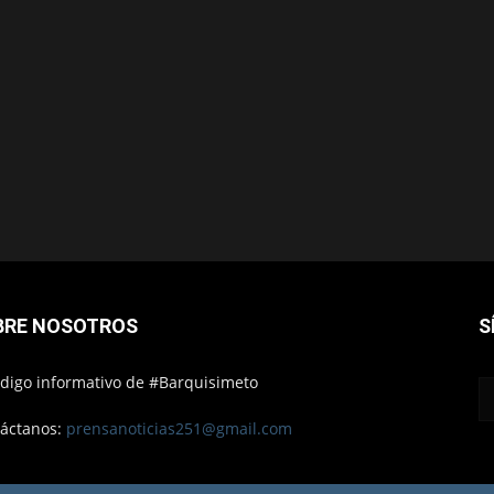
BRE NOSOTROS
S
ódigo informativo de #Barquisimeto
áctanos:
prensanoticias251@gmail.com