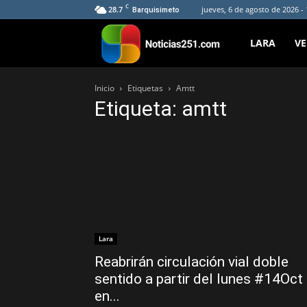
C
28.7
jueves, 6 de agosto de 2026 -
Barquisimeto
Noticias251
LARA
V
Inicio
Etiquetas
Amtt
Etiqueta: amtt
Lara
Reabrirán circulación vial doble
sentido a partir del lunes #14Oct
en...