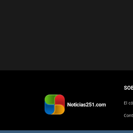
SO
El c
Cont