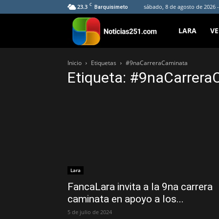
C
23.3
sábado, 8 de agosto de 2026 
Barquisimeto
Noticias251
LARA
V
Inicio
Etiquetas
#9naCarreraCaminata
Etiqueta: #9naCarrer
Lara
FancaLara invita a la 9na carrera
caminata en apoyo a los...
5 de julio de 2024