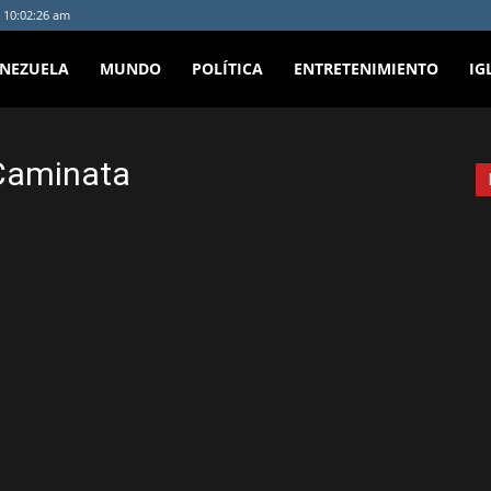
- 10:02:26 am
ENEZUELA
MUNDO
POLÍTICA
ENTRETENIMIENTO
IG
aCaminata