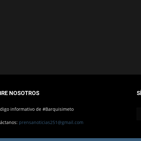
BRE NOSOTROS
S
ódigo informativo de #Barquisimeto
áctanos:
prensanoticias251@gmail.com